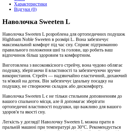
Характеристики
Відгуки (0)
Наволочка Sweeten L
Наволочка Sweeten L розроблена для ортопедичних подушок
Highfoam Noble Sweeten в розмірі L. Вона забезпечує
максимальний комфорт під час сну. Сприяє підтриманню
правильного положення шиї та голови, що робить ваш
відпочинок більш здоровим та комфортним.
Виготовлена з високоякісного стрейчу, вона чудово облягає
подушку, зберігаючи її властивості та забезпечуючи зручне
використання. Стрейч — надзвичайно еластичний, дихаючий
та м'який на дотик. Він забезпечує ідеальну посадку на
подушку, не створюючи складок або дискомфорту.
Наволочка Sweeten L є не тільки стильним доповненням до
вашого спального місця, але й допомагає зберігати
ортопедичні властивості подушки, що важливо для вашого
здоров'я та якості сну.
Легкість у догляді! Наволочку Sweeten L можна прати в
пральній машині при температурі до 30°C. Рекомендується