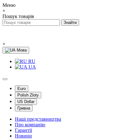
Меню
×
Пошук товарів
×
Мова
RU
UA
Euro
Polish Zloty
US Dollar
Гривна
Наші представництва
Про компанію
Гарантії
Новини