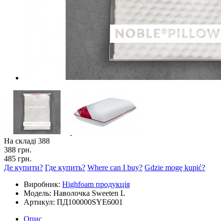
На складі
388
388 грн.
485 грн.
Де купити?
Где купить?
Where can I buy?
Gdzie mogę kupić?
Виробник:
Highfoam продукція
Модель:
Наволочка Sweeten L
Артикул:
ПД100000SYE6001
Опис