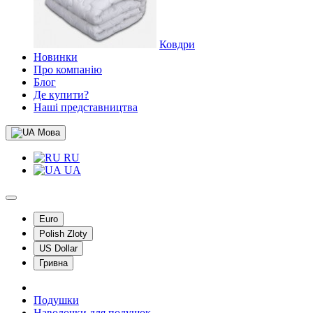
Ковдри
Новинки
Про компанію
Блог
Де купити?
Наші представництва
Мова
RU
UA
Euro
Polish Zloty
US Dollar
Гривна
Подушки
Наволочки для подушок