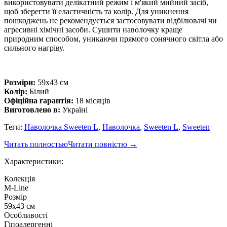
використовувати делікатний режим і м'який мийний засіб,
щоб зберегти її еластичність та колір. Для уникнення
пошкоджень не рекомендується застосовувати відбілювачі чи
агресивні хімічні засоби. Сушити наволочку краще
природним способом, уникаючи прямого сонячного світла або
сильного нагріву.
Розміри:
59x43 см
Колір:
Білий
Офіційна гарантія:
18 місяців
Виготовлено в:
Україні
Теги:
Наволочка Sweeten L
,
Наволочка
,
Sweeten L
,
Sweeten
Читать полностью
Читати повністю
→
Характеристики:
Колекція
M-Line
Розмір
59x43 см
Особливості
Гіпоалергенні