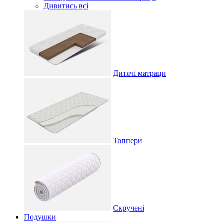
Дивитись всі
Дитячі матраци
Топпери
Скручені
Подушки