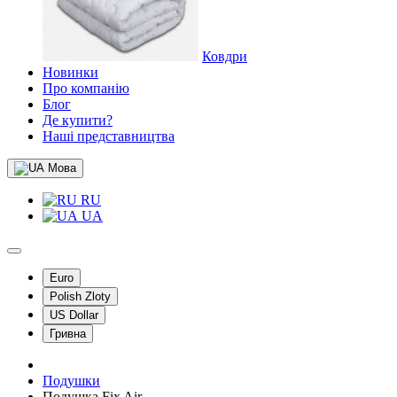
Ковдри
Новинки
Про компанію
Блог
Де купити?
Наші представництва
Мова
RU
UA
Euro
Polish Zloty
US Dollar
Гривна
Подушки
Подушка Fix Air