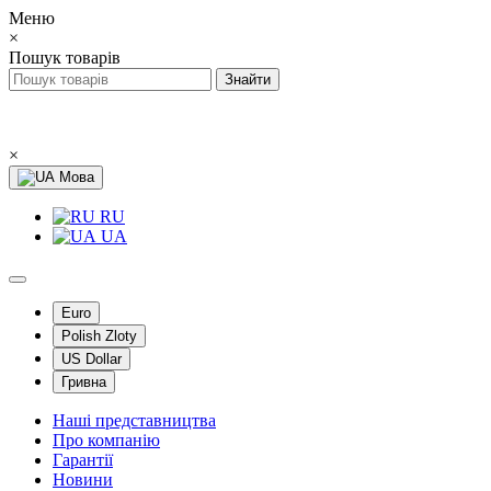
Меню
×
Пошук товарів
×
Мова
RU
UA
Euro
Polish Zloty
US Dollar
Гривна
Наші представництва
Про компанію
Гарантії
Новини