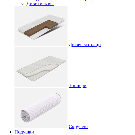
Дивитись всі
Дитячі матраци
Топпери
Скручені
Подушки