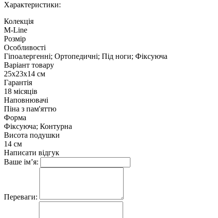
Характеристики:
Колекція
M-Line
Розмір
Особливості
Гіпоалергенні; Ортопедичні; Під ноги; Фіксуюча
Варіант товару
25х23х14 см
Гарантія
18 місяців
Наповнювачі
Піна з пам'яттю
Форма
Фіксуюча; Контурна
Висота подушки
14 см
Написати відгук
Ваше ім’я:
Переваги: