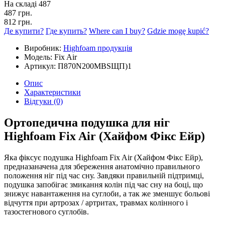
На складі
487
487 грн.
812 грн.
Де купити?
Где купить?
Where can I buy?
Gdzie mogę kupić?
Виробник:
Highfoam продукція
Модель:
Fix Air
Артикул:
П870N200MBSЩП)1
Опис
Характеристики
Відгуки (0)
Ортопедична подушка для ніг
Highfoam Fix Air (Хайфом Фікс Ейр)
Яка фіксує подушка Highfoam Fix Air (Хайфом Фікс Ейр),
предназаначена для збереження анатомічно правильного
положення ніг під час сну. Завдяки правильній підтримці,
подушка запобігає змикання колін під час сну на боці, що
знижує навантаження на суглоби, а так же зменшує больові
відчуття при артрозах / артритах, травмах колінного і
тазостегнового суглобів.