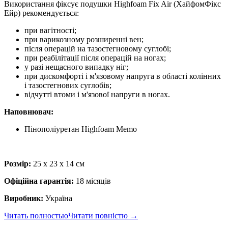
Використання фіксує подушки Highfoam Fix Air (ХайфомФікс
Ейр) рекомендується:
при вагітності;
при варикозному розширенні вен;
після операцій на тазостегновому суглобі;
при реабілітації після операцій на ногах;
у разі нещасного випадку ніг;
при дискомфорті і м'язовому напруга в області колінних
і тазостегнових суглобів;
відчутті втоми і м'язової напруги в ногах.
Наповнювач:
Пінополіуретан Highfoam Memo
Розмір:
25 х 23 х 14 см
Офіційна гарантія:
18 місяців
Виробник:
Україна
Читать полностью
Читати повністю
→