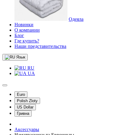
Одеяла
Новинки
О компании
Блог
Где купить?
Наши представительства
Язык
RU
UA
Euro
Polish Zloty
US Dollar
Гривна
Аксессуары
Наматрасники та Еврочехлы