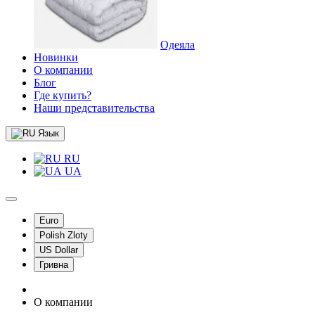
Одеяла
Новинки
О компании
Блог
Где купить?
Наши представительства
Язык
RU
UA
Euro
Polish Zloty
US Dollar
Гривна
О компании