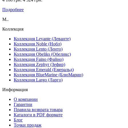
Подробнее
М..
Коллекция
Коллекция Levante (Леванте)
Коллекция Noble (Нобл)
Коллекция Lento (Ленто)
Коллекция Obeliks (Обеликс)
Коллекция Faino (Файно)
Коллекция Zephyr (Зефир)
Коллекция Emerald (Емеральд)
Коллекция BlueMarine (БлюМарин)
Коллекция Largo (Ларго)
Информация
О компании
Гарантии
Правила возврата товара
Каталоги в PDF формате
Блог
Точки продаж