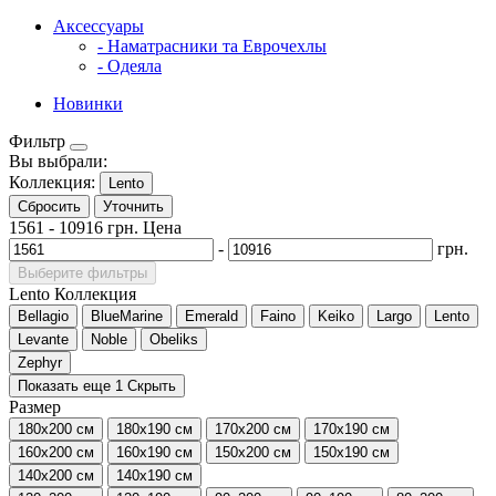
Аксессуары
- Наматрасники та Еврочехлы
- Одеяла
Новинки
Фильтр
Вы выбрали:
Коллекция:
Lento
Сбросить
Уточнить
1561
-
10916
грн.
Цена
-
грн.
Выберите фильтры
Lento
Коллекция
Bellagio
BlueMarine
Emerald
Faino
Keiko
Largo
Lento
Levante
Noble
Obeliks
Zephyr
Показать еще 1
Скрыть
Размер
180x200 см
180x190 см
170x200 см
170x190 см
160x200 см
160x190 см
150x200 см
150x190 см
140x200 см
140x190 см