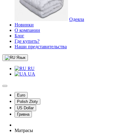
Одеяла
Новинки
О компании
Блог
Где купить?
Наши представительства
Язык
RU
UA
Euro
Polish Zloty
US Dollar
Гривна
Матрасы