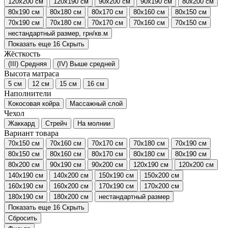
120x200 см
120x190 см
90x200 см
90x190 см
80x200 см
80x190 см
80x180 см
80x170 см
80x160 см
80x150 см
70x190 см
70x180 см
70x170 см
70x160 см
70x150 см
нестандартный размер, грн/кв.м
Показать еще 16
Скрыть
Жёсткость
(III) Средняя
(IV) Выше средней
Высота матраса
5 см
12 см
15 см
16 см
Наполнители
Кокосовая койра
Массажный слой
Чехол
Жаккард
Стрейч
На молнии
Вариант товара
70x150 см
70x160 см
70x170 см
70x180 см
70x190 см
80x150 см
80x160 см
80x170 см
80x180 см
80x190 см
80x200 см
90x190 см
90x200 см
120x190 см
120x200 см
140x190 см
140x200 см
150x190 см
150x200 см
160x190 см
160x200 см
170x190 см
170x200 см
180x190 см
180x200 см
нестандартный размер
Показать еще 16
Скрыть
Сбросить