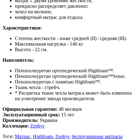
матрас с двумя уровнями жесткости;
прекрасно распределяет давление;
чехол на молнии;
комфортный матрас для отдыха.
Характеристики:
Степень жесткости - ниже средней (II) / средняя (III).
Максимальная нагрузка - 140 кг.
Высота - 22 см.
Наполнитель:
Пенополиуретан ортопедический Highfoam™.
Пенополиуретан ортопедический Highfoam™Sense.
Пенополиуретан с памятью Highfoam™.
Ткань чехла - стрейч.
* Расцветка ткани чехла матраса может быть изменена
на усмотрение завода производителя.
Официальная гарантия:
48 месяцев
Эксплуатационный срок:
15 лет
Производитель:
Украина
Коллекция:
Zephyr
Теги:
Матрас
,
Highfoam
,
Zephyr
,
беспружинные матрасы