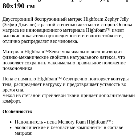
80х190 см
Двусторонний беспружинный матрас Highfoam Zephyr Jelly
(Зефир Джелли) с разной степенью жесткости сторон.Основа
матраса из инновационного материала Highfoam™ имеет
высокие показатели ортопедичности и износостойкости,
отлично распределяет вес человека.
Материал Highfoam™Sense максимально воспроизводит
физико-механические свойства натурального латекса, что
позволяет сохранить максимально правильное положение
позвоночника.
Пена с памятью Highfoam™ безупречно повторяет контуры
тела, распределяет нагрузку и предотвращает усталость во
время сна.
Чехол из стеганой стрейчевой ткани придает дополнительный
комфорт.
Особенности:
Наполнитель - пена Memory foam Highfoam™;
экологические и безопасные компоненты в составе
матраса;