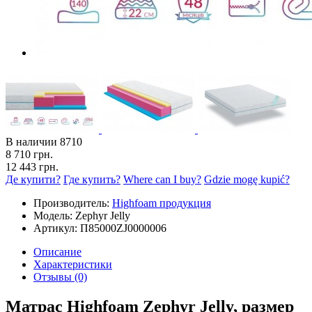
В наличии
8710
8 710 грн.
12 443 грн.
Де купити?
Где купить?
Where can I buy?
Gdzie mogę kupić?
Производитель:
Highfoam продукция
Модель:
Zephyr Jelly
Артикул:
П85000ZJ0000006
Описание
Характеристики
Отзывы (0)
Матрас Highfoam Zephyr Jelly, размер